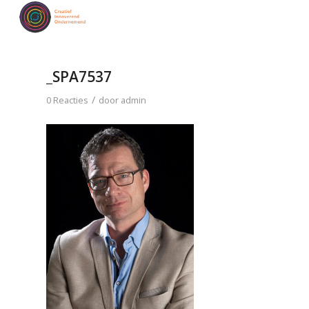
_SPA7537
/
0 Reacties
door
admin